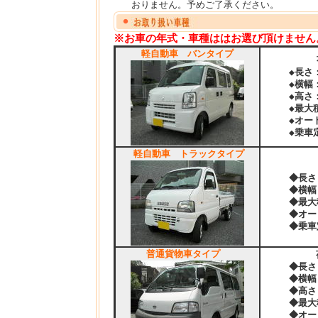
おりません。予めご了承ください。
※お車の年式・車種ははお選び頂けません
軽自動車 バンタイプ
荷室の
◆長さ：1
◆横幅：1
◆高さ：1
◆最大積載
◆オート
◆乗車定
軽自動車 トラックタイプ
荷台の
◆長さ：1
◆横幅：1
◆最大積載
◆オー
◆乗車定
普通貨物車タイプ
荷室の
◆長さ：2
◆横幅：1
◆高さ：1
◆最大積載量
◆オー