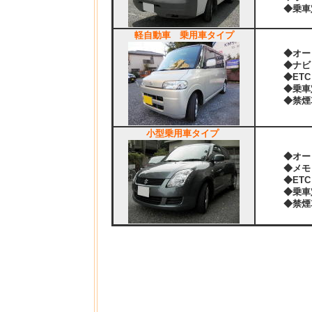
◆乗車定
軽自動車 乗用車タイプ
◆オー
◆ナビ
◆ETC
◆乗車定
◆禁煙
小型乗用車タイプ
◆オー
◆メモリ
◆ETC
◆乗車定
◆禁煙